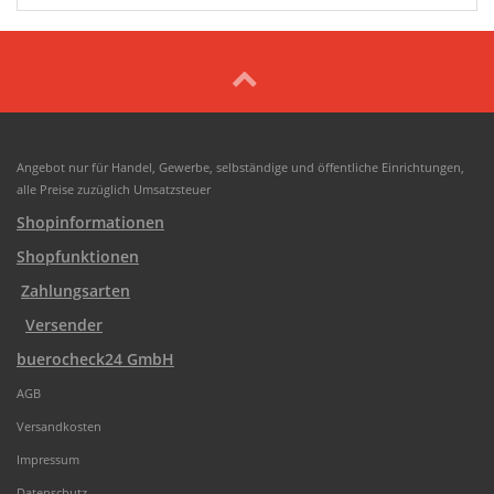
Angebot nur für Handel, Gewerbe, selbständige und öffentliche Einrichtungen,
alle Preise zuzüglich Umsatzsteuer
Shopinformationen
Shopfunktionen
Zahlungsarten
Versender
buerocheck24 GmbH
AGB
Versandkosten
Impressum
Datenschutz