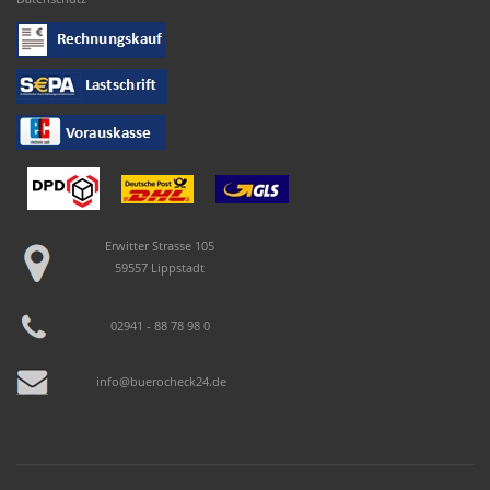
Erwitter Strasse 105
59557 Lippstadt
02941 - 88 78 98 0
info@buerocheck24.de