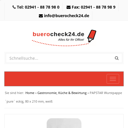
Tel: 02941 - 88 78 98 0
Fax: 02941 - 88 78 98 9
info@buerocheck24.de
Toggle
navigati
Sie sind hier:
Home
»
Gastronomie, Küche & Bewirtung
» PAPSTAR Wurstpappe
`pure` eckig, 80 x 210 mm, weiß