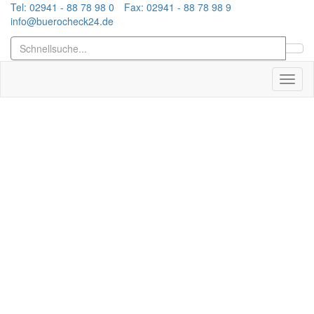
Tel: 02941 - 88 78 98 0
Fax: 02941 - 88 78 98 9
info@buerocheck24.de
Toggl
naviga