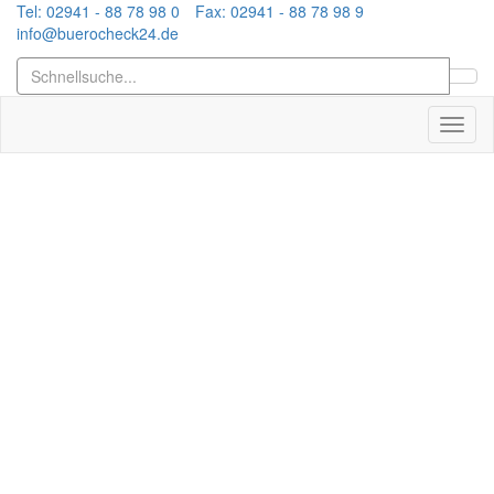
Tel: 02941 - 88 78 98 0
Fax: 02941 - 88 78 98 9
info@buerocheck24.de
Toggl
naviga