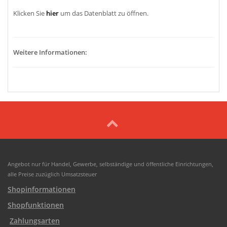
Klicken Sie
hier
um das Datenblatt zu öffnen.
Weitere Informationen:
Angebot nur für Handel, Gewerbe, selbständige und öffentliche Einrichtungen,
alle Preise zuzüglich Umsatzsteuer
Shopinformationen
Shopfunktionen
Zahlungsarten