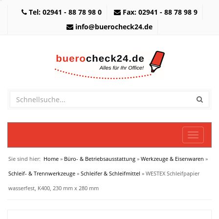
Tel: 02941 - 88 78 98 0
Fax: 02941 - 88 78 98 9
info@buerocheck24.de
Toggle
navigati
Sie sind hier:
Home
»
Büro- & Betriebsausstattung
»
Werkzeuge & Eisenwaren
»
Schleif- & Trennwerkzeuge
»
Schleifer & Schleifmittel
» WESTEX Schleifpapier
wasserfest, K400, 230 mm x 280 mm