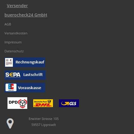
Versender
buerocheck24 GmbH
AGB
Versandkosten
Impressum
Datenschutz
Erwitter Strasse 105
59557 Lippstadt