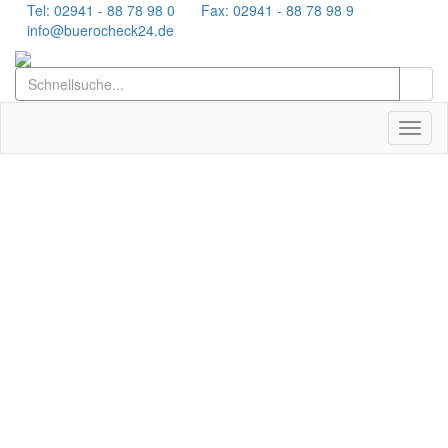
Tel: 02941 - 88 78 98 0
Fax: 02941 - 88 78 98 9
info@buerocheck24.de
Toggl
naviga