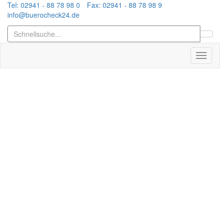
Tel: 02941 - 88 78 98 0
Fax: 02941 - 88 78 98 9
info@buerocheck24.de
Toggl
naviga