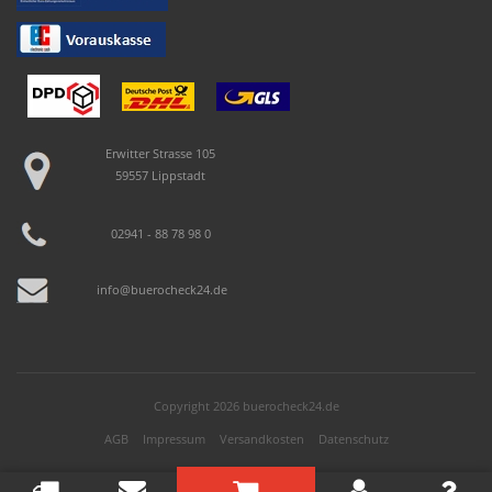
Erwitter Strasse 105
59557 Lippstadt
02941 - 88 78 98 0
info@buerocheck24.de
Copyright 2026 buerocheck24.de
AGB
Impressum
Versandkosten
Datenschutz