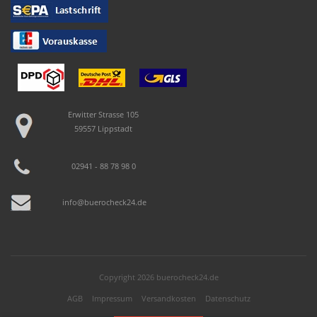
Erwitter Strasse 105
59557 Lippstadt
02941 - 88 78 98 0
info@buerocheck24.de
Copyright 2026 buerocheck24.de
AGB
Impressum
Versandkosten
Datenschutz