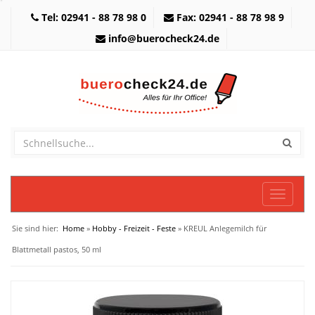
Tel: 02941 - 88 78 98 0
Fax: 02941 - 88 78 98 9
info@buerocheck24.de
Toggle
navigati
Sie sind hier:
Home
»
Hobby - Freizeit - Feste
» KREUL Anlegemilch für
Blattmetall pastos, 50 ml