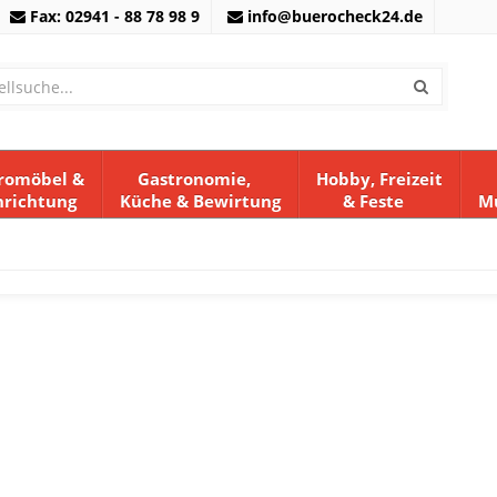
Fax: 02941 - 88 78 98 9
info@buerocheck24.de
romöbel &
Gastronomie,
Hobby, Freizeit
I
nrichtung
Küche & Bewirtung
& Feste
M