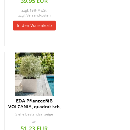
39.95 EUR
zzgl. 19% MwSt.
zzgl.
Versandkosten
In den Warenkorb
EDA Pflanzgefäß
VOLCANIA, quadratisch,
495 mm, beige
Siehe Bestandsanzeige
ab
51.23 EUR