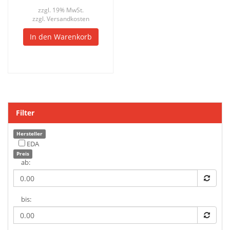
zzgl. 19% MwSt.
zzgl.
Versandkosten
In den Warenkorb
Filter
Hersteller
EDA
Preis
ab:
bis: