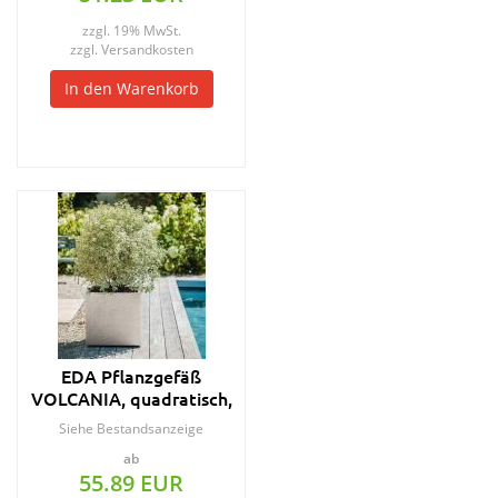
zzgl. 19% MwSt.
zzgl.
Versandkosten
In den Warenkorb
EDA Pflanzgefäß
VOLCANIA, quadratisch,
495 mm, anthrazit
Siehe Bestandsanzeige
ab
55.89 EUR