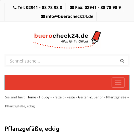
Tel: 02941 - 88 78 98 0
Fax: 02941 - 88 78 98 9
info@buerocheck24.de
Toggle
navigati
Sie sind hier:
Home
»
Hobby - Freizeit - Feste
»
Garten-Zubehör
»
Pflanzgefäße
»
Pflanzgefäße, eckig
Pflanzgefäße, eckig