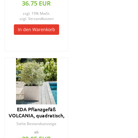
36.75 EUR
zzgl. 19% MwSt.
zzgl.
Versandkosten
In den Warenkorb
EDA Pflanzgefäß
VOLCANIA, quadratisch,
395 mm, anthrazit
Siehe Bestandsanzeige
ab