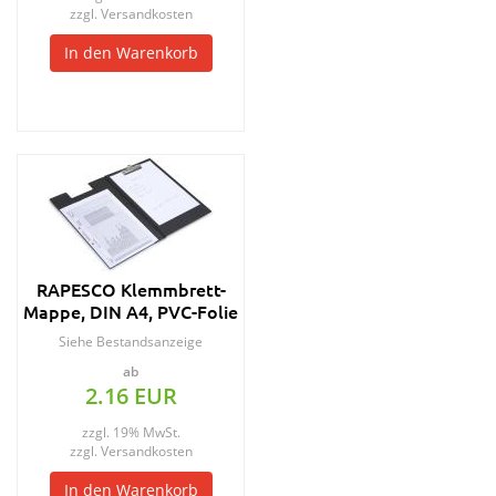
zzgl.
Versandkosten
In den Warenkorb
RAPESCO Klemmbrett-
Mappe, DIN A4, PVC-Folie
genarbt, schwarz
Siehe Bestandsanzeige
ab
2.16 EUR
zzgl. 19% MwSt.
zzgl.
Versandkosten
In den Warenkorb