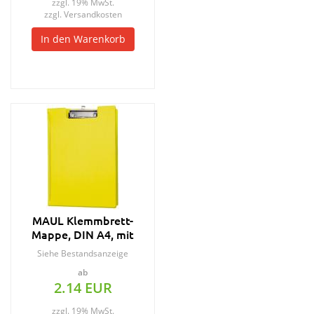
zzgl. 19% MwSt.
zzgl.
Versandkosten
In den Warenkorb
MAUL Klemmbrett-
Mappe, DIN A4, mit
Folienüberzug, hellgrün
Siehe Bestandsanzeige
ab
2.14 EUR
zzgl. 19% MwSt.