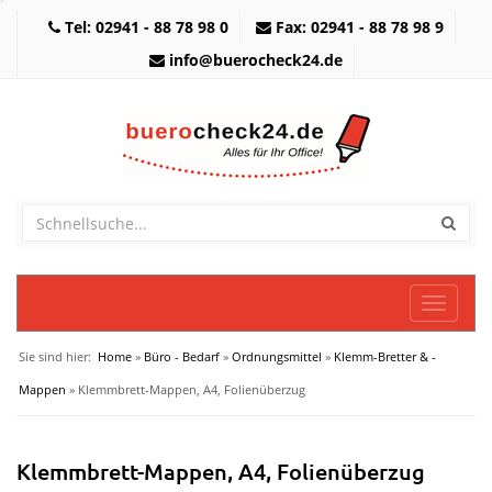
Tel: 02941 - 88 78 98 0
Fax: 02941 - 88 78 98 9
info@buerocheck24.de
Toggle
navigati
Sie sind hier:
Home
»
Büro - Bedarf
»
Ordnungsmittel
»
Klemm-Bretter & -
Mappen
» Klemmbrett-Mappen, A4, Folienüberzug
Klemmbrett-Mappen, A4, Folienüberzug