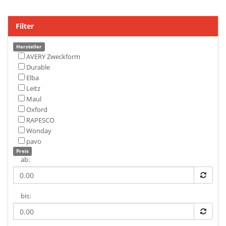
Filter
Hersteller
AVERY Zweckform
Durable
Elba
Leitz
Maul
Oxford
RAPESCO
Wonday
pavo
Preis
ab:
bis: