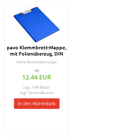
pavo Klemmbrett-Mappe,
mit Folienüberzug, DIN
A4, rot
Siehe Bestandsanzeige
ab
12.44 EUR
zzgl. 19% MwSt.
zzgl.
Versandkosten
In den Warenkorb