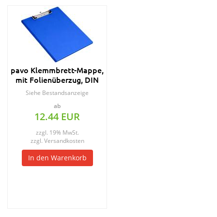
pavo Klemmbrett-Mappe,
mit Folienüberzug, DIN
A4, schwarz
Siehe Bestandsanzeige
ab
12.44 EUR
zzgl. 19% MwSt.
zzgl.
Versandkosten
In den Warenkorb