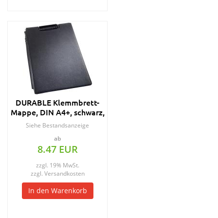
DURABLE Klemmbrett-
Mappe, DIN A4+, schwarz,
aus Weichfolie
Siehe Bestandsanzeige
ab
8.47 EUR
zzgl. 19% MwSt.
zzgl.
Versandkosten
In den Warenkorb