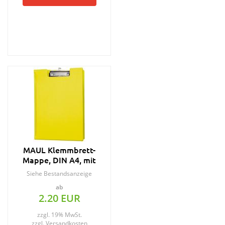
MAUL Klemmbrett-
Mappe, DIN A4, mit
Folienüberzug, hellblau
Siehe Bestandsanzeige
ab
2.20 EUR
zzgl. 19% MwSt.
zzgl.
Versandkosten