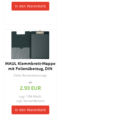
In den Warenkorb
MAUL Klemmbrett-Mappe
mit Folienüberzug, DIN
A4, schwarz
Siehe Bestandsanzeige
ab
2.93 EUR
zzgl. 19% MwSt.
zzgl.
Versandkosten
In den Warenkorb