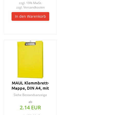
zzgl. 19% MwSt.
zzgl.
Versandkosten
In den Warenkorb
MAUL Klemmbrett-
Mappe, DIN A4, mit
Folienüberzug, gelb
Siehe Bestandsanzeige
ab
2.14 EUR