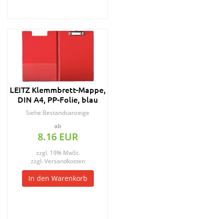
LEITZ Klemmbrett-Mappe,
DIN A4, PP-Folie, blau
Siehe Bestandsanzeige
ab
8.16 EUR
zzgl. 19% MwSt.
zzgl.
Versandkosten
In den Warenkorb