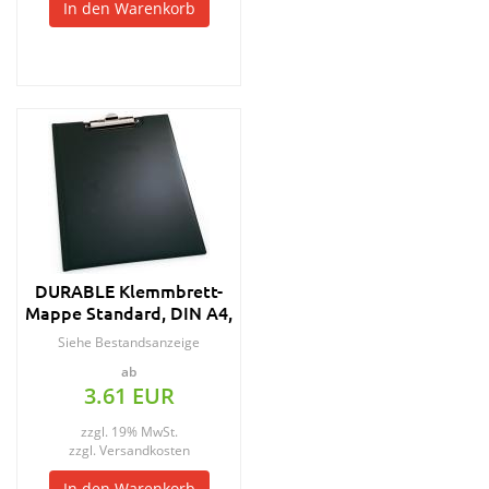
In den Warenkorb
DURABLE Klemmbrett-
Mappe Standard, DIN A4,
dunkelblau
Siehe Bestandsanzeige
ab
3.61 EUR
zzgl. 19% MwSt.
zzgl.
Versandkosten
In den Warenkorb