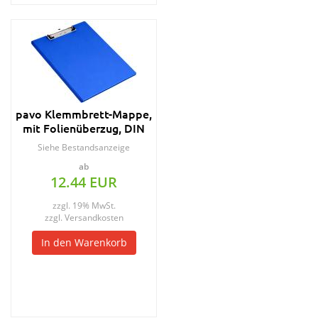
pavo Klemmbrett-Mappe,
mit Folienüberzug, DIN
A4, blau
Siehe Bestandsanzeige
ab
12.44 EUR
zzgl. 19% MwSt.
zzgl.
Versandkosten
In den Warenkorb