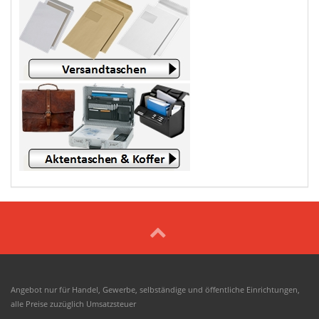
Angebot nur für Handel, Gewerbe, selbständige und öffentliche Einrichtungen,
alle Preise zuzüglich Umsatzsteuer