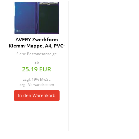
AVERY Zweckform
Klemm-Mappe, A4, PVC-
Folie, blau
Siehe Bestandsanzeige
ab
25.19 EUR
zzgl. 19% MwSt.
zzgl.
Versandkosten
In den Warenkorb