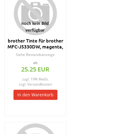
brother Tinte für brother
MFC-J5330DW, magenta,
HC
Siehe Bestandsanzeige
ab
25.25 EUR
zzgl. 19% MwSt.
zzgl.
Versandkosten
In den Warenkorb