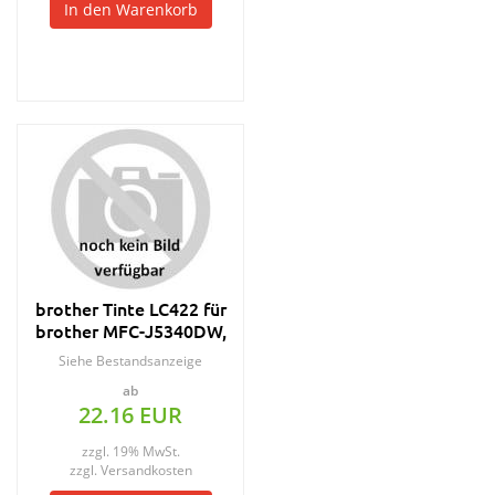
In den Warenkorb
brother Tinte LC422 für
brother MFC-J5340DW,
schwarz
Siehe Bestandsanzeige
ab
22.16 EUR
zzgl. 19% MwSt.
zzgl.
Versandkosten