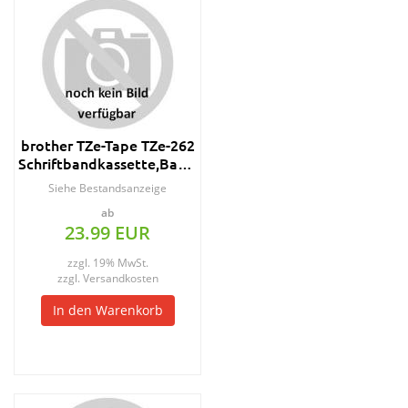
brother TZe-Tape TZe-262
Schriftbandkassette,Bandbreite:36mm
Siehe Bestandsanzeige
ab
23.99 EUR
zzgl. 19% MwSt.
zzgl.
Versandkosten
In den Warenkorb