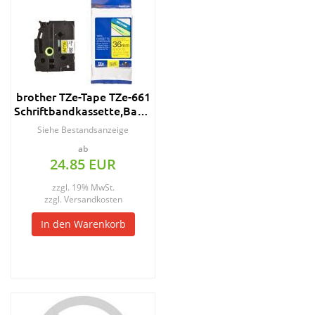
brother TZe-Tape TZe-661
Schriftbandkassette,Bandbreite:36mm
Siehe Bestandsanzeige
ab
24.85 EUR
zzgl. 19% MwSt.
zzgl.
Versandkosten
In den Warenkorb