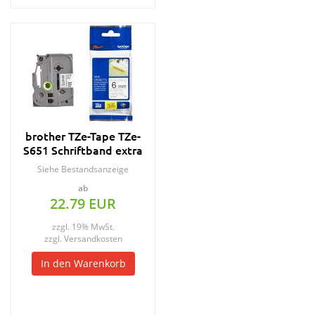
brother TZe-Tape TZe-
S651 Schriftband extra
stark,
Siehe Bestandsanzeige
ab
22.79 EUR
zzgl. 19% MwSt.
zzgl.
Versandkosten
In den Warenkorb