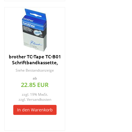
brother TC-Tape TC-B01
Schriftbandkassette,
Bandbreite: 12mm
Siehe Bestandsanzeige
ab
22.85 EUR
zzgl. 19% MwSt.
zzgl.
Versandkosten
In den Warenkorb