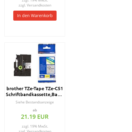
zzgl. 19% MwSt.
zzgl.
Versandkosten
In den Warenkorb
brother TZe-Tape TZe-C51
Schriftbandkassette,Bandbreite:24mm
Siehe Bestandsanzeige
ab
21.19 EUR
zzgl. 19% MwSt.
zzgl.
Versandkosten