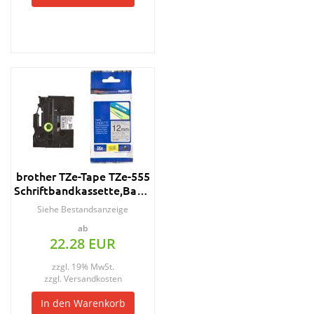
brother TZe-Tape TZe-555
Schriftbandkassette,Bandbreite:24mm
Siehe Bestandsanzeige
ab
22.28 EUR
zzgl. 19% MwSt.
zzgl.
Versandkosten
In den Warenkorb