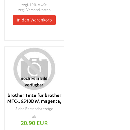
zzgl. 19% MwSt.
zzgl.
Versandkosten
In den Warenkorb
brother Tinte für brother
MFC-J6510DW, magenta,
HC
Siehe Bestandsanzeige
ab
20.90 EUR