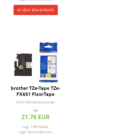
In den Warenkorb
brother TZe-Tape TZe-
FX651 Flexi-Tape
Schriftbandkassette
Siehe Bestandsanzeige
ab
21.76 EUR
zzgl. 19% MwSt.
zzgl.
Versandkosten