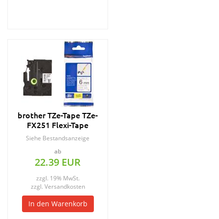
brother TZe-Tape TZe-
FX251 Flexi-Tape
Schriftbandkassette
Siehe Bestandsanzeige
ab
22.39 EUR
zzgl. 19% MwSt.
zzgl.
Versandkosten
In den Warenkorb