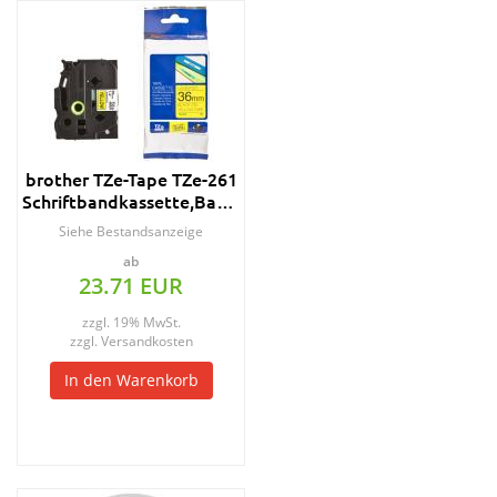
brother TZe-Tape TZe-261
Schriftbandkassette,Bandbreite:36mm
Siehe Bestandsanzeige
ab
23.71 EUR
zzgl. 19% MwSt.
zzgl.
Versandkosten
In den Warenkorb