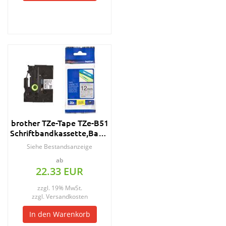
brother TZe-Tape TZe-B51
Schriftbandkassette,Bandbreite:24mm
Siehe Bestandsanzeige
ab
22.33 EUR
zzgl. 19% MwSt.
zzgl.
Versandkosten
In den Warenkorb