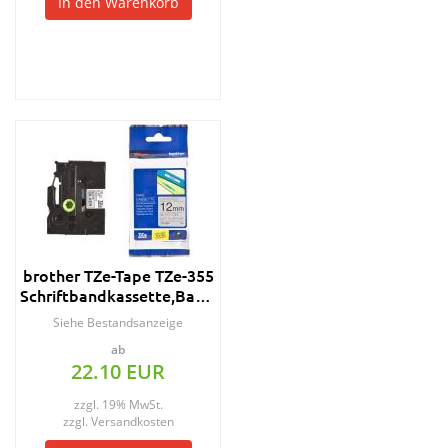
In den Warenkorb
brother TZe-Tape TZe-355
Schriftbandkassette,Bandbreite:24mm
Siehe Bestandsanzeige
ab
22.10 EUR
zzgl. 19% MwSt.
zzgl.
Versandkosten