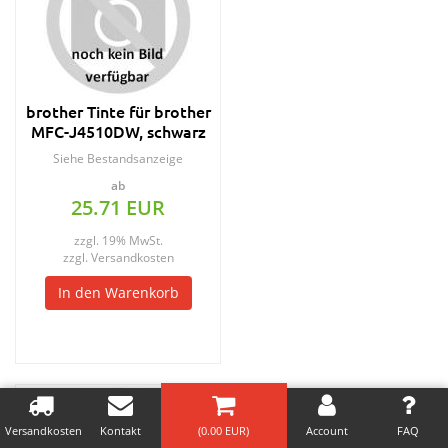
brother Tinte für brother
MFC-J4510DW, schwarz
Siehe Bestandsanzeige
ab
25.71 EUR
zzgl. 19% MwSt.
zzgl.
Versandkosten
In den Warenkorb
Versandkosten
Kontakt
(
0.00
EUR)
Account
FAQ