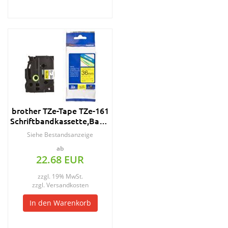
brother TZe-Tape TZe-161
Schriftbandkassette,Bandbreite:36mm
Siehe Bestandsanzeige
ab
22.68 EUR
zzgl. 19% MwSt.
zzgl.
Versandkosten
In den Warenkorb