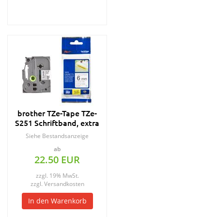
brother TZe-Tape TZe-
S251 Schriftband, extra
stark klebend
Siehe Bestandsanzeige
ab
22.50 EUR
zzgl. 19% MwSt.
zzgl.
Versandkosten
In den Warenkorb