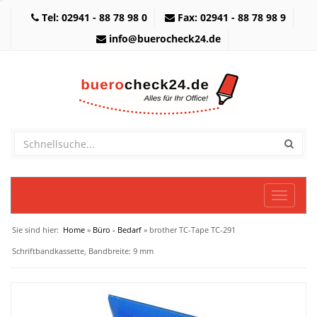
Tel: 02941 - 88 78 98 0
Fax: 02941 - 88 78 98 9
info@buerocheck24.de
Toggle
navigati
Sie sind hier:
Home
»
Büro - Bedarf
» brother TC-Tape TC-291
Schriftbandkassette, Bandbreite: 9 mm