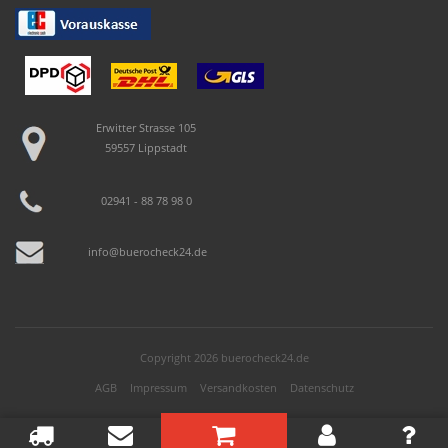
Erwitter Strasse 105
59557 Lippstadt
02941 - 88 78 98 0
info@buerocheck24.de
Copyright 2026 buerocheck24.de
AGB
Impressum
Versandkosten
Datenschutz