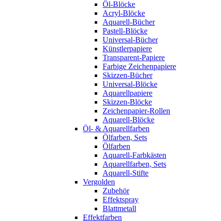
Öl-Blöcke
Acryl-Blöcke
Aquarell-Bücher
Pastell-Blöcke
Universal-Bücher
Künstlerpapiere
Transparent-Papiere
Farbige Zeichenpapiere
Skizzen-Bücher
Universal-Blöcke
Aquarellpapiere
Skizzen-Blöcke
Zeichenpapier-Rollen
Aquarell-Blöcke
Öl- & Aquarellfarben
Ölfarben, Sets
Ölfarben
Aquarell-Farbkästen
Aquarellfarben, Sets
Aquarell-Stifte
Vergolden
Zubehör
Effektspray
Blattmetall
Effektfarben