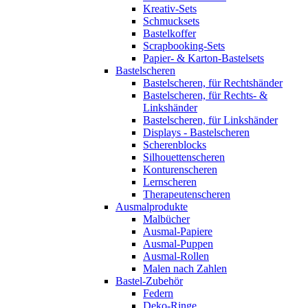
Kreativ-Sets
Schmucksets
Bastelkoffer
Scrapbooking-Sets
Papier- & Karton-Bastelsets
Bastelscheren
Bastelscheren, für Rechtshänder
Bastelscheren, für Rechts- &
Linkshänder
Bastelscheren, für Linkshänder
Displays - Bastelscheren
Scherenblocks
Silhouettenscheren
Konturenscheren
Lernscheren
Therapeutenscheren
Ausmalprodukte
Malbücher
Ausmal-Papiere
Ausmal-Puppen
Ausmal-Rollen
Malen nach Zahlen
Bastel-Zubehör
Federn
Deko-Ringe