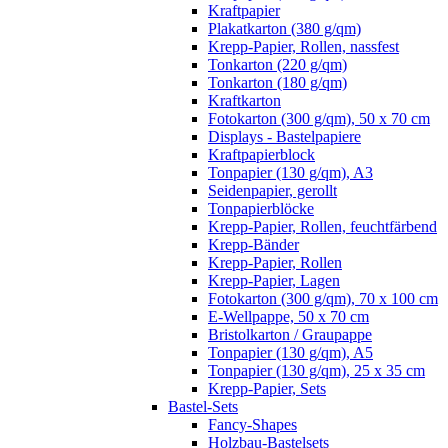
Kraftpapier
Plakatkarton (380 g/qm)
Krepp-Papier, Rollen, nassfest
Tonkarton (220 g/qm)
Tonkarton (180 g/qm)
Kraftkarton
Fotokarton (300 g/qm), 50 x 70 cm
Displays - Bastelpapiere
Kraftpapierblock
Tonpapier (130 g/qm), A3
Seidenpapier, gerollt
Tonpapierblöcke
Krepp-Papier, Rollen, feuchtfärbend
Krepp-Bänder
Krepp-Papier, Rollen
Krepp-Papier, Lagen
Fotokarton (300 g/qm), 70 x 100 cm
E-Wellpappe, 50 x 70 cm
Bristolkarton / Graupappe
Tonpapier (130 g/qm), A5
Tonpapier (130 g/qm), 25 x 35 cm
Krepp-Papier, Sets
Bastel-Sets
Fancy-Shapes
Holzbau-Bastelsets