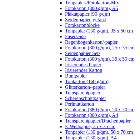
Tonpapier-/Fotokarton-Mix
Fotokarton (300 g/qm), A5
Plakatpapier (90 g/qm)
Seidenpapier, gefalzt
Fotokartonblöcke
Tonpapier (130 g/qm), 35 x 50 cm
Faserseide
Regenbogenkarton/-papier
Fotokarton (300 g/qm), 25 x 35 cm
Seidenpapier-Sets
Fotokarton (300 g/qm), 35 x 50 cm
Irisierendes Papier
Irisierender Karton
Buntpapier
Tonkarton (160 g/qm)
Glitterkarton/-papier
Transparentpapier
Scherenschnittpapier
Perlmuttkarton
Fotokarton (380 g/qm), 50 x 70 cm
Fotokarton (300 g/qm), A4
Transparentpapier/Drachenpapier
E-Wellpappe, 25 x 35 cm
Tonpapier (130 g/qm), 50 x 70 cm
Tonpapier (130 g/qm), A4