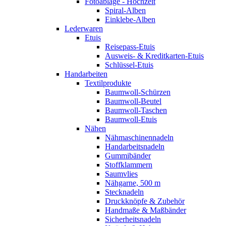
Fotoablage - Hochzeit
Spiral-Alben
Einklebe-Alben
Lederwaren
Etuis
Reisepass-Etuis
Ausweis- & Kreditkarten-Etuis
Schlüssel-Etuis
Handarbeiten
Textilprodukte
Baumwoll-Schürzen
Baumwoll-Beutel
Baumwoll-Taschen
Baumwoll-Etuis
Nähen
Nähmaschinennadeln
Handarbeitsnadeln
Gummibänder
Stoffklammern
Saumvlies
Nähgarne, 500 m
Stecknadeln
Druckknöpfe & Zubehör
Handmaße & Maßbänder
Sicherheitsnadeln