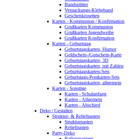
Bandsplitter
Verpackungs-Klebeband
Geschenkrosetten
Karten - Kommunion / Konfirmation
Grußkarten Kommunion
Grußkarten Jugendweihe
Grußkarten Konfirmation
Karten - Geburtstag
Geburtstagskarten, Humor
Geldschein-/Gutschein-Karte
Geburtstagskarten, 3D
Geburtstagskarten, mit Zahlen
Geburtstagskarten-Sets
Geburtstags-Postkarten-Sets
Geburtstagskarten, allgemein
Karten - Sonstige
Karten - Schulanfang
Karten - Allgemein
Karten - Abschied
Deko / Gestalten
Struktur- & Reliefpasten
Strukturpasten
Reliefpasten
Party-Deko
Ballonpumpen