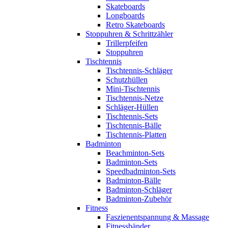
Skateboards
Longboards
Retro Skateboards
Stoppuhren & Schrittzähler
Trillerpfeifen
Stoppuhren
Tischtennis
Tischtennis-Schläger
Schutzhüllen
Mini-Tischtennis
Tischtennis-Netze
Schläger-Hüllen
Tischtennis-Sets
Tischtennis-Bälle
Tischtennis-Platten
Badminton
Beachminton-Sets
Badminton-Sets
Speedbadminton-Sets
Badminton-Bälle
Badminton-Schläger
Badminton-Zubehör
Fitness
Faszienentspannung & Massage
Fitnessbänder