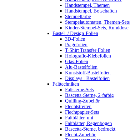
Handstempel, Themen
Handstempel, Botschaften
Stempelfarbe
Stempelautomaten, Themen-Sets
Kinder-Stempel-Sets, Runddose
Bastel- / Design-Folien
3D-Folien
Prägefolien
T-Shirt Transfer-Folien
Holografie-Klebefolien
Glas-Folien
Alu-Bastelfolien
Kunststoff-Bastelfolien
Displays - Bastelfolien
Falttechniken
Faltsterne-Sets
Bascetta-Sterne, 2-farbig
Quilling-Zubehör
Flechtstreifen
Flechtpapier-Sets
Faltblätter, uni
Faltblätter, Regenbogen
Bascetta-Sterne, bedruckt
Flecht-Zubehör