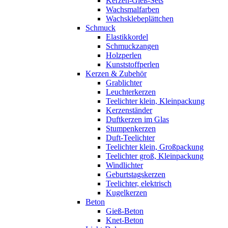
Kerzen-Gieß-Sets
Wachsmalfarben
Wachsklebeplättchen
Schmuck
Elastikkordel
Schmuckzangen
Holzperlen
Kunststoffperlen
Kerzen & Zubehör
Grablichter
Leuchterkerzen
Teelichter klein, Kleinpackung
Kerzenständer
Duftkerzen im Glas
Stumpenkerzen
Duft-Teelichter
Teelichter klein, Großpackung
Teelichter groß, Kleinpackung
Windlichter
Geburtstagskerzen
Teelichter, elektrisch
Kugelkerzen
Beton
Gieß-Beton
Knet-Beton