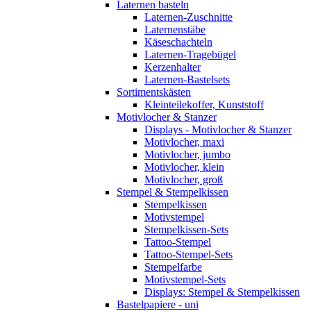
Laternen basteln
Laternen-Zuschnitte
Laternenstäbe
Käseschachteln
Laternen-Tragebügel
Kerzenhalter
Laternen-Bastelsets
Sortimentskästen
Kleinteilekoffer, Kunststoff
Motivlocher & Stanzer
Displays - Motivlocher & Stanzer
Motivlocher, maxi
Motivlocher, jumbo
Motivlocher, klein
Motivlocher, groß
Stempel & Stempelkissen
Stempelkissen
Motivstempel
Stempelkissen-Sets
Tattoo-Stempel
Tattoo-Stempel-Sets
Stempelfarbe
Motivstempel-Sets
Displays: Stempel & Stempelkissen
Bastelpapiere - uni