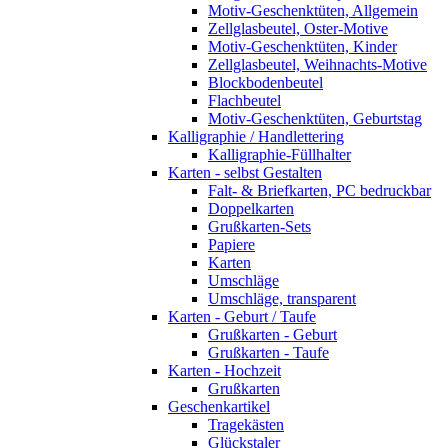
Motiv-Geschenktüten, Allgemein
Zellglasbeutel, Oster-Motive
Motiv-Geschenktüten, Kinder
Zellglasbeutel, Weihnachts-Motive
Blockbodenbeutel
Flachbeutel
Motiv-Geschenktüten, Geburtstag
Kalligraphie / Handlettering
Kalligraphie-Füllhalter
Karten - selbst Gestalten
Falt- & Briefkarten, PC bedruckbar
Doppelkarten
Grußkarten-Sets
Papiere
Karten
Umschläge
Umschläge, transparent
Karten - Geburt / Taufe
Grußkarten - Geburt
Grußkarten - Taufe
Karten - Hochzeit
Grußkarten
Geschenkartikel
Tragekästen
Glückstaler