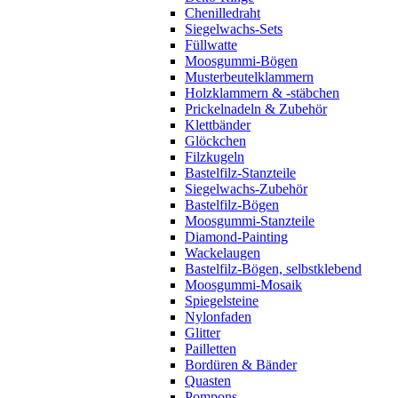
Chenilledraht
Siegelwachs-Sets
Füllwatte
Moosgummi-Bögen
Musterbeutelklammern
Holzklammern & -stäbchen
Prickelnadeln & Zubehör
Klettbänder
Glöckchen
Filzkugeln
Bastelfilz-Stanzteile
Siegelwachs-Zubehör
Bastelfilz-Bögen
Moosgummi-Stanzteile
Diamond-Painting
Wackelaugen
Bastelfilz-Bögen, selbstklebend
Moosgummi-Mosaik
Spiegelsteine
Nylonfaden
Glitter
Pailletten
Bordüren & Bänder
Quasten
Pompons