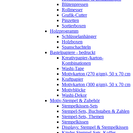
Blütenpressen
Rollmesser
Grafik-Cutter
Pinzetten
Sortierboxen
Holzprogramm
Schlüsselanhänger
Holzboxen
Spanschachteln
Bastelpapiere - bedruckt
Kreativpapier-/karton-
Kombinationen
Washi-Tape
Motivkarton (270 g/qm), 50 x 70 cm
Kraftpapier
Motivkarton (300 g/qm), 50 x 70 cm
Motivblöcke
Washi-Dekor
Motiv-Stempel & Zubehör
Stempelkissen-Sets
Stempel-Sets, Buchstaben & Zahlen
Stempel-Sets, Themen
Stempelkissen
Displays: Stempel & Stempelkissen
Kinder-Stempel-Sets, Koffer