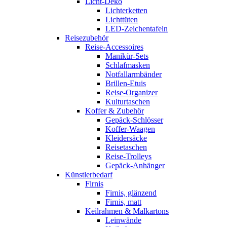
Licht-Deko
Lichterketten
Lichttüten
LED-Zeichentafeln
Reisezubehör
Reise-Accessoires
Manikür-Sets
Schlafmasken
Notfallarmbänder
Brillen-Etuis
Reise-Organizer
Kulturtaschen
Koffer & Zubehör
Gepäck-Schlösser
Koffer-Waagen
Kleidersäcke
Reisetaschen
Reise-Trolleys
Gepäck-Anhänger
Künstlerbedarf
Firnis
Firnis, glänzend
Firnis, matt
Keilrahmen & Malkartons
Leinwände