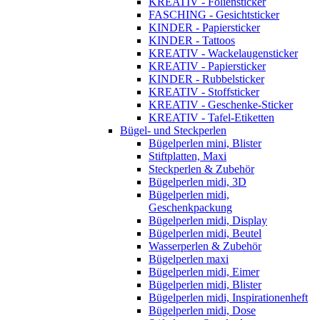
KREATIV - Foliensticker
FASCHING - Gesichtsticker
KINDER - Papiersticker
KINDER - Tattoos
KREATIV - Wackelaugensticker
KREATIV - Papiersticker
KINDER - Rubbelsticker
KREATIV - Stoffsticker
KREATIV - Geschenke-Sticker
KREATIV - Tafel-Etiketten
Bügel- und Steckperlen
Bügelperlen mini, Blister
Stiftplatten, Maxi
Steckperlen & Zubehör
Bügelperlen midi, 3D
Bügelperlen midi,
Geschenkpackung
Bügelperlen midi, Display
Bügelperlen midi, Beutel
Wasserperlen & Zubehör
Bügelperlen maxi
Bügelperlen midi, Eimer
Bügelperlen midi, Blister
Bügelperlen midi, Inspirationenheft
Bügelperlen midi, Dose