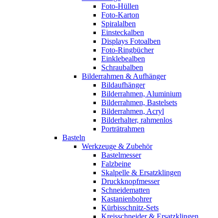
Foto-Hüllen
Foto-Karton
Spiralalben
Einsteckalben
Displays Fotoalben
Foto-Ringbücher
Einklebealben
Schraubalben
Bilderrahmen & Aufhänger
Bildaufhänger
Bilderrahmen, Aluminium
Bilderrahmen, Bastelsets
Bilderrahmen, Acryl
Bilderhalter, rahmenlos
Porträtrahmen
Basteln
Werkzeuge & Zubehör
Bastelmesser
Falzbeine
Skalpelle & Ersatzklingen
Druckknopfmesser
Schneidematten
Kastanienbohrer
Kürbisschnitz-Sets
Kreisschneider & Ersatzklingen