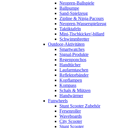
Neopren-Ballspiele
Ballpumpe
Sand-Spielzeug
Zipline & Ninja-Pacours
Neopren-Wasserspielzeug
Taktiktafeln
Mini-Tischkicker/-billard
Schwimmbretter
Outdoor-Aktivitäten
Smartwatches
Signal-Produkte
Regenponchos
Handtücher
Laufarmtaschen
Reflektorbänder
Kopflampen
Kompass
Schals & Mützen
Handwärmer
Funwheels
Stunt Scooter Zubehör
Fersenroller
Waveboards
City Scooter
Stunt Scooter