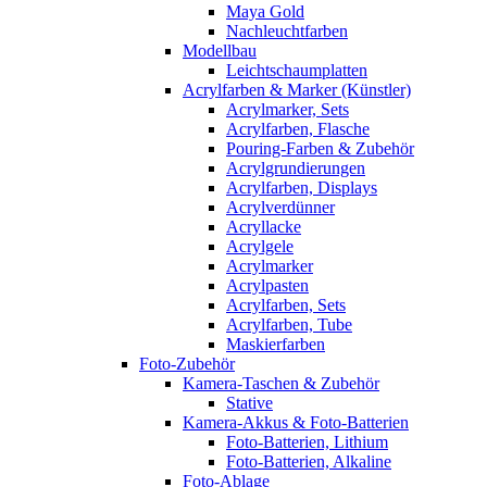
Maya Gold
Nachleuchtfarben
Modellbau
Leichtschaumplatten
Acrylfarben & Marker (Künstler)
Acrylmarker, Sets
Acrylfarben, Flasche
Pouring-Farben & Zubehör
Acrylgrundierungen
Acrylfarben, Displays
Acrylverdünner
Acryllacke
Acrylgele
Acrylmarker
Acrylpasten
Acrylfarben, Sets
Acrylfarben, Tube
Maskierfarben
Foto-Zubehör
Kamera-Taschen & Zubehör
Stative
Kamera-Akkus & Foto-Batterien
Foto-Batterien, Lithium
Foto-Batterien, Alkaline
Foto-Ablage