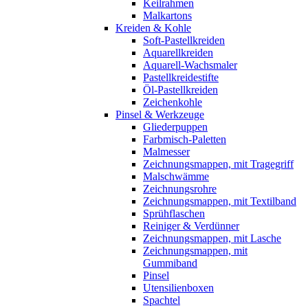
Keilrahmen
Malkartons
Kreiden & Kohle
Soft-Pastellkreiden
Aquarellkreiden
Aquarell-Wachsmaler
Pastellkreidestifte
Öl-Pastellkreiden
Zeichenkohle
Pinsel & Werkzeuge
Gliederpuppen
Farbmisch-Paletten
Malmesser
Zeichnungsmappen, mit Tragegriff
Malschwämme
Zeichnungsrohre
Zeichnungsmappen, mit Textilband
Sprühflaschen
Reiniger & Verdünner
Zeichnungsmappen, mit Lasche
Zeichnungsmappen, mit
Gummiband
Pinsel
Utensilienboxen
Spachtel