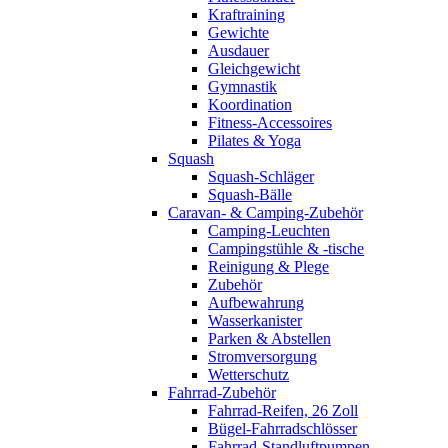
Kraftraining
Gewichte
Ausdauer
Gleichgewicht
Gymnastik
Koordination
Fitness-Accessoires
Pilates & Yoga
Squash
Squash-Schläger
Squash-Bälle
Caravan- & Camping-Zubehör
Camping-Leuchten
Campingstühle & -tische
Reinigung & Plege
Zubehör
Aufbewahrung
Wasserkanister
Parken & Abstellen
Stromversorgung
Wetterschutz
Fahrrad-Zubehör
Fahrrad-Reifen, 26 Zoll
Bügel-Fahrradschlösser
Fahrrad-Standluftpumpen