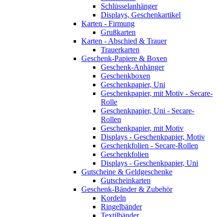
Schlüsselanhänger
Displays, Geschenkartikel
Karten - Firmung
Grußkarten
Karten - Abschied & Trauer
Trauerkarten
Geschenk-Papiere & Boxen
Geschenk-Anhänger
Geschenkboxen
Geschenkpapier, Uni
Geschenkpapier, mit Motiv - Secare-
Rolle
Geschenkpapier, Uni - Secare-
Rollen
Geschenkpapier, mit Motiv
Displays - Geschenkpapier, Motiv
Geschenkfolien - Secare-Rollen
Geschenkfolien
Displays - Geschenkpapier, Uni
Gutscheine & Geldgeschenke
Gutscheinkarten
Geschenk-Bänder & Zubehör
Kordeln
Ringelbänder
Textilbänder