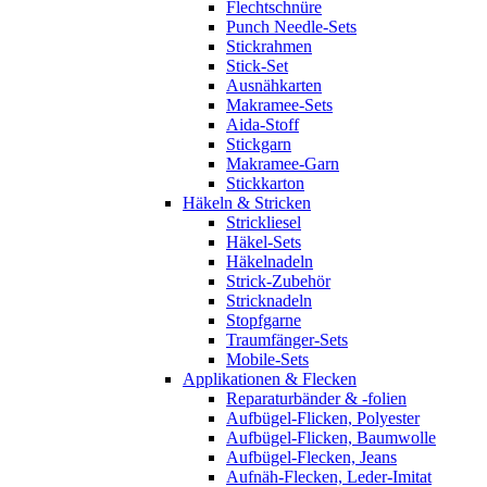
Flechtschnüre
Punch Needle-Sets
Stickrahmen
Stick-Set
Ausnähkarten
Makramee-Sets
Aida-Stoff
Stickgarn
Makramee-Garn
Stickkarton
Häkeln & Stricken
Strickliesel
Häkel-Sets
Häkelnadeln
Strick-Zubehör
Stricknadeln
Stopfgarne
Traumfänger-Sets
Mobile-Sets
Applikationen & Flecken
Reparaturbänder & -folien
Aufbügel-Flicken, Polyester
Aufbügel-Flicken, Baumwolle
Aufbügel-Flecken, Jeans
Aufnäh-Flecken, Leder-Imitat