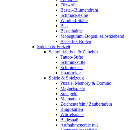
Filzwolle
Bastel-/Blumendraht
Schmucksteine
Windrad-Stäbe
Bast
Bastelhalme
Moosgummi-Bögen, selbstklebend
Bastelfilz-Rollen
Spielen & Freizeit
Schminkfarben & Zubehör
Tattoo-Stifte
Schminkstifte
Schminksets
Haarkreide
Spiele & Spielzeug
Puzzle, Memory & Domino
Magnetspiele
Spielgeld
Malmatten
Zeichentafeln / Zaubertafeln
Bingokarten
Würfelspiele
Badespaß
Aufnahmegeräte mit