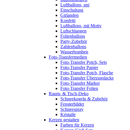
Luftballons, uni
Einschulung
Girlanden
Konfetti
Luftballons, mit Motiv
Luftschlangen
Folienballons
Party-Zubehör
Zahlenballons
Wasserbomben
Foto-Transfermedien
Foto-Transfer Potch, Sets
Foto-Transfer Papier
Foto-Transfer Potch, Flasche
Foto-Transfer Überzugslacke
Foto-Transfer Marker
Foto-Transfer Folien
Raum- & Tisch-Deko
Schneekugeln & Zubehör
Fensterbilder
Schneespray
Kristalle
Kerzen gestalten
Farben für Kerzen