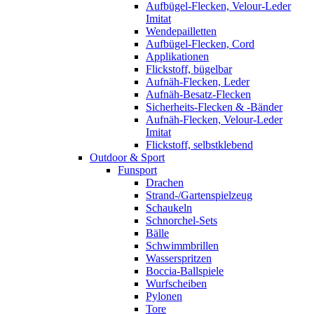
Aufbügel-Flecken, Velour-Leder
Imitat
Wendepailletten
Aufbügel-Flecken, Cord
Applikationen
Flickstoff, bügelbar
Aufnäh-Flecken, Leder
Aufnäh-Besatz-Flecken
Sicherheits-Flecken & -Bänder
Aufnäh-Flecken, Velour-Leder
Imitat
Flickstoff, selbstklebend
Outdoor & Sport
Funsport
Drachen
Strand-/Gartenspielzeug
Schaukeln
Schnorchel-Sets
Bälle
Schwimmbrillen
Wasserspritzen
Boccia-Ballspiele
Wurfscheiben
Pylonen
Tore