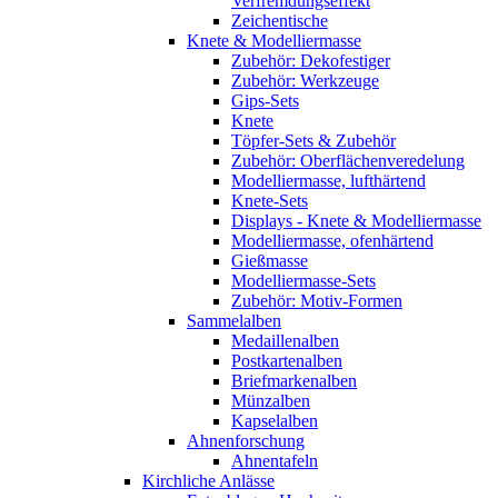
Verfremdungseffekt
Zeichentische
Knete & Modelliermasse
Zubehör: Dekofestiger
Zubehör: Werkzeuge
Gips-Sets
Knete
Töpfer-Sets & Zubehör
Zubehör: Oberflächenveredelung
Modelliermasse, lufthärtend
Knete-Sets
Displays - Knete & Modelliermasse
Modelliermasse, ofenhärtend
Gießmasse
Modelliermasse-Sets
Zubehör: Motiv-Formen
Sammelalben
Medaillenalben
Postkartenalben
Briefmarkenalben
Münzalben
Kapselalben
Ahnenforschung
Ahnentafeln
Kirchliche Anlässe