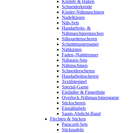
Knöpfe & Haken
Schneiderkreide
Kinder-Nähmaschinen
Nadelkissen
Näh-Sets
Handarbeits- &
Nähmaschinentaschen
Silhouettenscheren
Schnittmusterpapier
Nähkästen
Faden-/Nahttrenner
Nähgarn-Sets
Nähmschinen
Schneiderscheren
Handarbeitsscheren
Textilstempel
Spezial-Garne
Einfädler & Fingerhüte
Overlock-Nähmaschinengarne
Stickscheren
Einnählabels
Saum-Abdicht-Band
Flechten & Sticken
Paracord-Sets
Sticknadeln