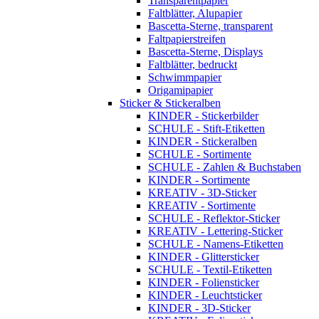
Transparentpapier
Faltblätter, Alupapier
Bascetta-Sterne, transparent
Faltpapierstreifen
Bascetta-Sterne, Displays
Faltblätter, bedruckt
Schwimmpapier
Origamipapier
Sticker & Stickeralben
KINDER - Stickerbilder
SCHULE - Stift-Etiketten
KINDER - Stickeralben
SCHULE - Sortimente
SCHULE - Zahlen & Buchstaben
KINDER - Sortimente
KREATIV - 3D-Sticker
KREATIV - Sortimente
SCHULE - Reflektor-Sticker
KREATIV - Lettering-Sticker
SCHULE - Namens-Etiketten
KINDER - Glittersticker
SCHULE - Textil-Etiketten
KINDER - Foliensticker
KINDER - Leuchtsticker
KINDER - 3D-Sticker