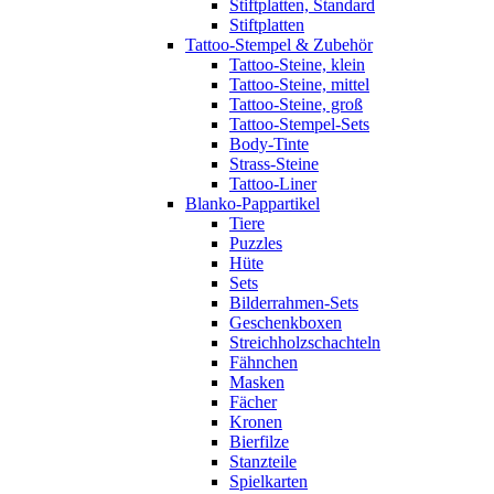
Stiftplatten, Standard
Stiftplatten
Tattoo-Stempel & Zubehör
Tattoo-Steine, klein
Tattoo-Steine, mittel
Tattoo-Steine, groß
Tattoo-Stempel-Sets
Body-Tinte
Strass-Steine
Tattoo-Liner
Blanko-Pappartikel
Tiere
Puzzles
Hüte
Sets
Bilderrahmen-Sets
Geschenkboxen
Streichholzschachteln
Fähnchen
Masken
Fächer
Kronen
Bierfilze
Stanzteile
Spielkarten