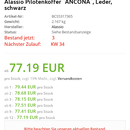
Alassio Pilotenkoffer `ANCONA`, Leder,
schwarz
Artikel-Nr:
BCS5317365
Gewicht:
2.167 kg
Hersteller:
Alassio
Status:
Siehe Bestandsanzeige
Bestand jetzt:
3
Nächster Zulauf:
KW 34
77.19 EUR
ab
pro Stück,
zzgl. 19% MwSt., zzgl.
Versandkosten
79.44 EUR
ab
1 :
pro Stück
78.68 EUR
ab
2 :
pro Stück
78.15 EUR
ab
3 :
pro Stück
77.51 EUR
ab
6 :
pro Stück
77.41 EUR
ab
9 :
pro Stück
77.19 EUR
ab
12 :
pro Stück
Bitte beachten Sie unseren aktuellen Bestand.