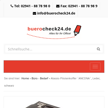
Tel: 02941 - 88 78 98 0
Fax: 02941 - 88 78 98 9
info@buerocheck24.de
Toggle
navigati
Sie sind hier:
Home
»
Büro - Bedarf
» Alassio Pilotenkoffer `ANCONA`, Leder,
schwarz