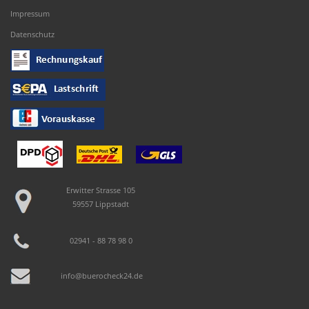
Impressum
Datenschutz
Erwitter Strasse 105
59557 Lippstadt
02941 - 88 78 98 0
info@buerocheck24.de