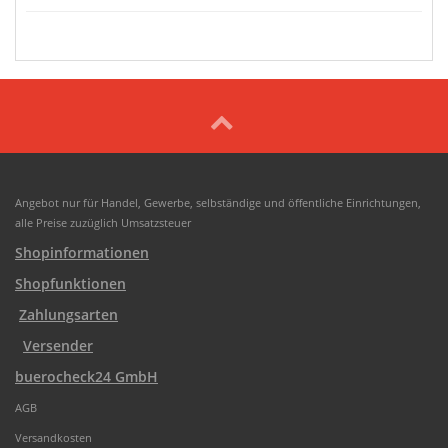
Angebot nur für Handel, Gewerbe, selbständige und öffentliche Einrichtungen,
alle Preise zuzüglich Umsatzsteuer
Shopinformationen
Shopfunktionen
Zahlungsarten
Versender
buerocheck24 GmbH
AGB
Versandkosten